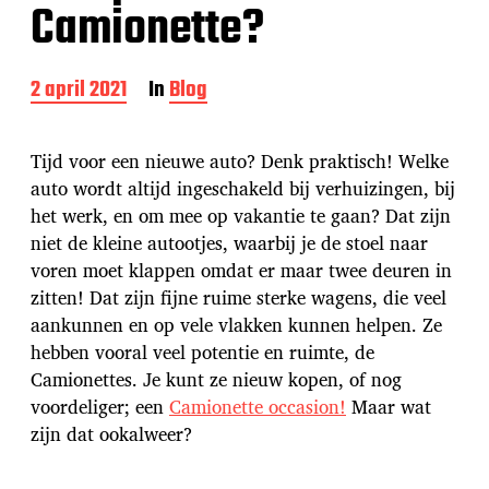
Camionette?
B
2 april 2021
In
Blog
e
r
i
Tijd voor een nieuwe auto? Denk praktisch! Welke
c
auto wordt altijd ingeschakeld bij verhuizingen, bij
h
het werk, en om mee op vakantie te gaan? Dat zijn
t
d
niet de kleine autootjes, waarbij je de stoel naar
a
voren moet klappen omdat er maar twee deuren in
t
zitten! Dat zijn fijne ruime sterke wagens, die veel
u
aankunnen en op vele vlakken kunnen helpen. Ze
m
hebben vooral veel potentie en ruimte, de
Camionettes. Je kunt ze nieuw kopen, of nog
voordeliger; een
Camionette occasion!
Maar wat
zijn dat ookalweer?