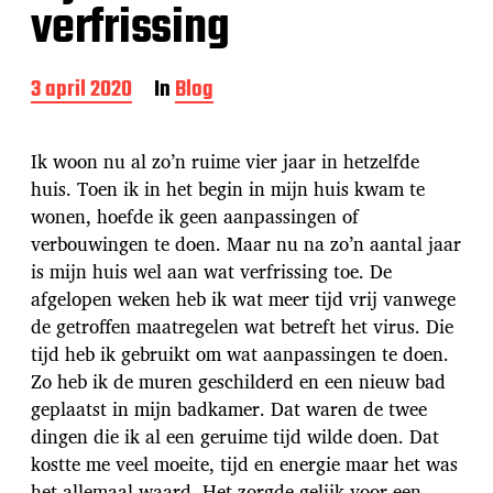
verfrissing
B
3 april 2020
In
Blog
e
r
i
Ik woon nu al zo’n ruime vier jaar in hetzelfde
c
huis. Toen ik in het begin in mijn huis kwam te
h
wonen, hoefde ik geen aanpassingen of
t
d
verbouwingen te doen. Maar nu na zo’n aantal jaar
a
is mijn huis wel aan wat verfrissing toe. De
t
afgelopen weken heb ik wat meer tijd vrij vanwege
u
de getroffen maatregelen wat betreft het virus. Die
m
tijd heb ik gebruikt om wat aanpassingen te doen.
Zo heb ik de muren geschilderd en een nieuw bad
geplaatst in mijn badkamer. Dat waren de twee
dingen die ik al een geruime tijd wilde doen. Dat
kostte me veel moeite, tijd en energie maar het was
het allemaal waard. Het zorgde gelijk voor een