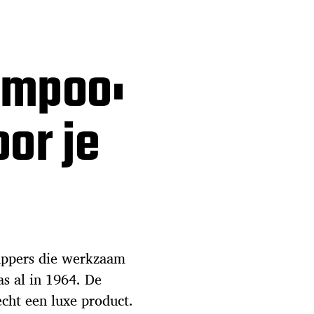
ampoo:
or je
appers die werkzaam
s al in 1964. De
cht een luxe product.