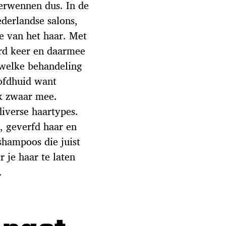
verwennen dus. In de
derlandse salons,
e van het haar. Met
erd keer en daarmee
 welke behandeling
oofdhuid want
ok zwaar mee.
diverse haartypes.
, geverfd haar en
shampoos die juist
 je haar te laten
.