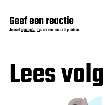
Geef een reactie
Je moet
ingelogd zijn op
om een reactie te plaatsen.
Lees vol