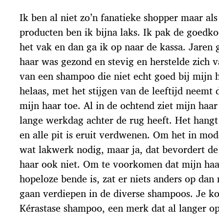
c
Ik ben al niet zo’n fanatieke shopper maar al
h
t
producten ben ik bijna laks. Ik pak de goedk
d
het vak en dan ga ik op naar de kassa. Jaren 
a
t
haar was gezond en stevig en herstelde zich v
u
van een shampoo die niet echt goed bij mijn 
m
helaas, met het stijgen van de leeftijd neemt 
mijn haar toe. Al in de ochtend ziet mijn haar 
lange werkdag achter de rug heeft. Het hang
en alle pit is eruit verdwenen. Om het in mode
wat lakwerk nodig, maar ja, dat bevordert de
haar ook niet. Om te voorkomen dat mijn haar
hopeloze bende is, zat er niets anders op dan
gaan verdiepen in de diverse shampoos. Je kom
Kérastase shampoo, een merk dat al langer op