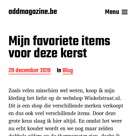
addmagazine.be
Menu
Mijn favoriete items
voor deze kerst
B
29 december 2019
In
Blog
e
r
i
Zoals velen misschien wel weten, koop ik mijn
c
kleding het liefst op de webshop Winkelstraat.nl.
h
Dit is een shop die verschillende merken verkoopt
t
d
en dus ook veel verschillende items. Door deze
a
grote keus slaag ik hier altijd. En omdat het weer
t
nu echt kouder wordt en we nog maar zelden
u
dubbele cijfers op de thermometer zien, dacht ik