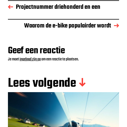
Projectnummer driehonderd en een
Waarom de e-bike populairder wordt
Geef een reactie
Je moet
ingelogd zijn op
om een reactie te plaatsen.
Lees volgende