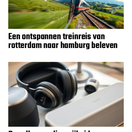
Een ontspannen treinreis van
rotterdam naar hamburg beleven