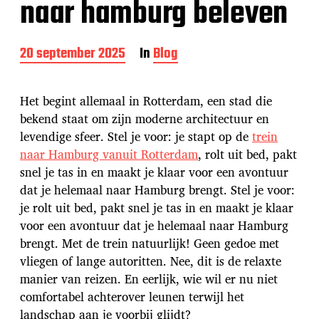
naar hamburg beleven
B
20 september 2025
In
Blog
e
r
i
Het begint allemaal in Rotterdam, een stad die
c
bekend staat om zijn moderne architectuur en
h
levendige sfeer. Stel je voor: je stapt op de
trein
t
d
naar Hamburg vanuit Rotterdam
, rolt uit bed, pakt
a
snel je tas in en maakt je klaar voor een avontuur
t
dat je helemaal naar Hamburg brengt. Stel je voor:
u
je rolt uit bed, pakt snel je tas in en maakt je klaar
m
voor een avontuur dat je helemaal naar Hamburg
brengt. Met de trein natuurlijk! Geen gedoe met
vliegen of lange autoritten. Nee, dit is de relaxte
manier van reizen. En eerlijk, wie wil er nu niet
comfortabel achterover leunen terwijl het
landschap aan je voorbij glijdt?