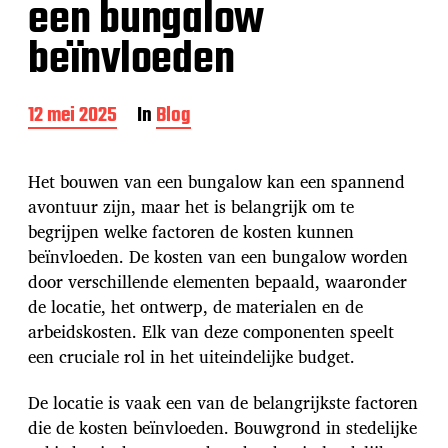
een bungalow
beïnvloeden
B
12 mei 2025
In
Blog
e
r
i
Het bouwen van een bungalow kan een spannend
c
avontuur zijn, maar het is belangrijk om te
h
begrijpen welke factoren de kosten kunnen
t
d
beïnvloeden. De kosten van een bungalow worden
a
door verschillende elementen bepaald, waaronder
t
de locatie, het ontwerp, de materialen en de
u
arbeidskosten. Elk van deze componenten speelt
m
een cruciale rol in het uiteindelijke budget.
De locatie is vaak een van de belangrijkste factoren
die de kosten beïnvloeden. Bouwgrond in stedelijke