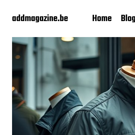
addmagazine.be
Home
Blo