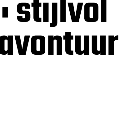
 stijlvol
 avontuur