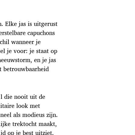
 Elke jas is uitgerust
verstelbare capuchons
schil wanneer je
l je voor: je staat op
neeuwstorm, en je jas
ort betrouwbaarheid
l die nooit uit de
itaire look met
eel als modieus zijn.
lijke trektocht maakt,
jd op je best uitziet.