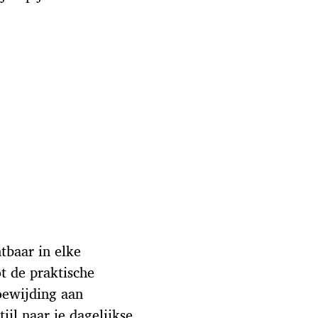
htbaar in elke
t de praktische
toewijding aan
ijl naar je dagelijkse