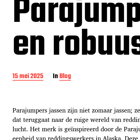
Parajumpe
en robuus
B
15 mei 2025
In
Blog
e
r
i
c
Parajumpers jassen zijn niet zomaar jassen; z
h
t
dat teruggaat naar de ruige wereld van reddi
d
lucht. Het merk is geïnspireerd door de Paraj
a
t
eenheid van reddingswerkers in Alaska. Dez