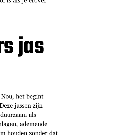
l is als je erover
s jas
 Nou, het begint
eze jassen zijn
 duurzaam als
enlagen, ademende
arm houden zonder dat